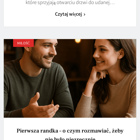
które sprzyjają otwarciu drzwi do udanej…
Czytaj więcej
MIŁOŚĆ
Pierwsza randka – o czym rozmawiać, żeby
nie było niezręcznie