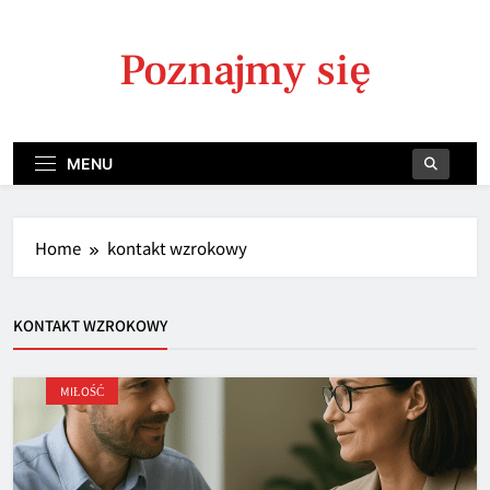
Skip
to
Poznajmy się
content
MENU
Home
kontakt wzrokowy
KONTAKT WZROKOWY
MIŁOŚĆ