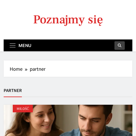
Skip
to
Poznajmy się
content
MENU
Home
partner
PARTNER
MIŁOŚĆ