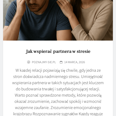
Jak wspierać partnera w stresie
POZNAJMY-SIE.PL
14 MARCA, 2026
W każdej relacji pojawiają się chwile, gdy jedna ze
stron doświadcza nadmiernego stresu. Umiejętność
wspierania partnera w takich sytuacjach jest kluczem
do budowania trwałej i satysfakcjonującej relacji.
Warto poznać sprawdzone metody, które pozwolą
okazać zrozumienie, zachować spokój i wzmocnić
wzajemne zaufanie. Zrozumienie emocjonalnego
krajobrazu Rozpoznawanie sygnałów Każdy reaguje