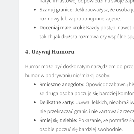
natychmiastowej odpowiedzi na swoje zapr
Szanuj granice:
Jeśli zauważysz, że osoba j
rozmowy lub zaproponuj inne zajęcie.
Doceniaj małe kroki:
Każdy postęp, nawet na
takich jak dłuższa rozmowa czy wspólne sp
4. Używaj Humoru
Humor może być doskonałym narzędziem do przeł
humor w podrywaniu nieśmiałej osoby:
Śmieszne anegdoty:
Opowiedz zabawną histo
że druga osoba poczuje się bardziej komfo
Delikatne żarty:
Używaj lekkich, nieobraźli
nie przekraczać granic i nie żartować z rzec
Śmiej się z siebie:
Pokazanie, że potrafisz ś
osobie poczuć się bardziej swobodnie.