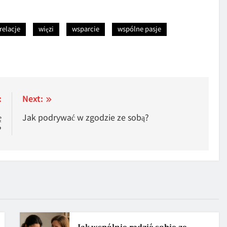
relacje
więzi
wsparcie
wspólne pasje
:
Next:
ę
Jak podrywać w zgodzie ze sobą?
?