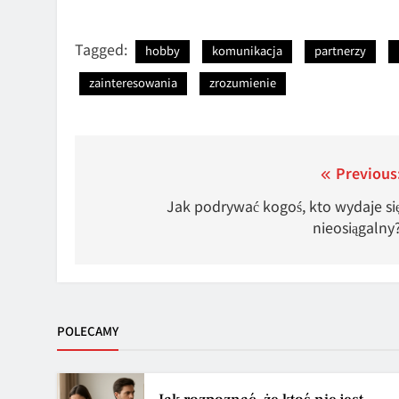
Tagged:
hobby
komunikacja
partnerzy
zainteresowania
zrozumienie
Nawigacja
Previous
wpisu
Jak podrywać kogoś, kto wydaje si
nieosiągalny
POLECAMY