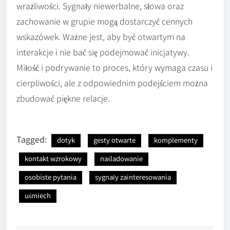
wrażliwości. Sygnały niewerbalne, słowa oraz
zachowanie w grupie mogą dostarczyć cennych
wskazówek. Ważne jest, aby być otwartym na
interakcje i nie bać się podejmować inicjatywy.
Miłość i podrywanie to proces, który wymaga czasu i
cierpliwości, ale z odpowiednim podejściem można
zbudować piękne relacje.
Tagged:
dotyk
gesty otwarte
komplementy
kontakt wzrokowy
naśladowanie
osobiste pytania
sygnały zainteresowania
uśmiech