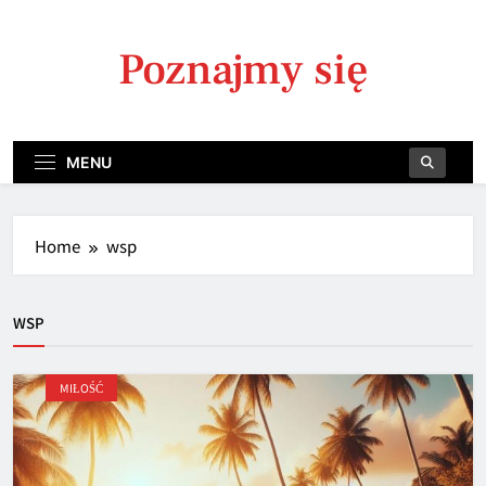
Skip
to
Poznajmy się
content
MENU
Home
wsp
WSP
MIŁOŚĆ