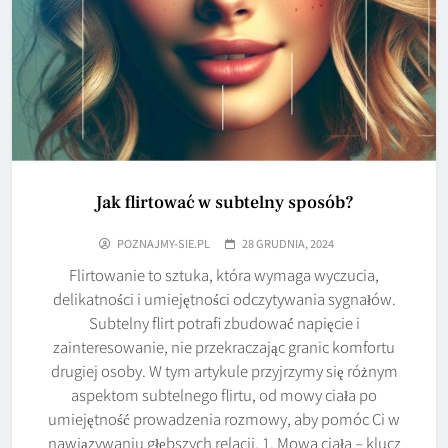
Jak flirtować w subtelny sposób?
POZNAJMY-SIE.PL
28 GRUDNIA, 2024
Flirtowanie to sztuka, która wymaga wyczucia,
delikatności i umiejętności odczytywania sygnałów.
Subtelny flirt potrafi zbudować napięcie i
zainteresowanie, nie przekraczając granic komfortu
drugiej osoby. W tym artykule przyjrzymy się różnym
aspektom subtelnego flirtu, od mowy ciała po
umiejętność prowadzenia rozmowy, aby pomóc Ci w
nawiązywaniu głębszych relacji. 1. Mowa ciała – klucz