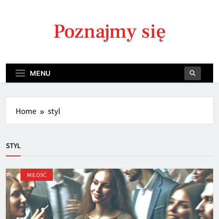
Skip
to
Poznajmy się
content
MENU
Home
styl
STYL
MIŁOŚĆ