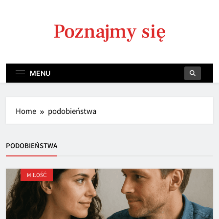
Skip
to
Poznajmy się
content
MENU
Home
podobieństwa
PODOBIEŃSTWA
MIŁOŚĆ