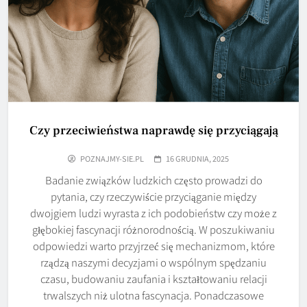
Czy przeciwieństwa naprawdę się przyciągają
POZNAJMY-SIE.PL
16 GRUDNIA, 2025
Badanie związków ludzkich często prowadzi do
pytania, czy rzeczywiście przyciąganie między
dwojgiem ludzi wyrasta z ich podobieństw czy może z
głębokiej fascynacji różnorodnością. W poszukiwaniu
odpowiedzi warto przyjrzeć się mechanizmom, które
rządzą naszymi decyzjami o wspólnym spędzaniu
czasu, budowaniu zaufania i kształtowaniu relacji
trwalszych niż ulotna fascynacja. Ponadczasowe