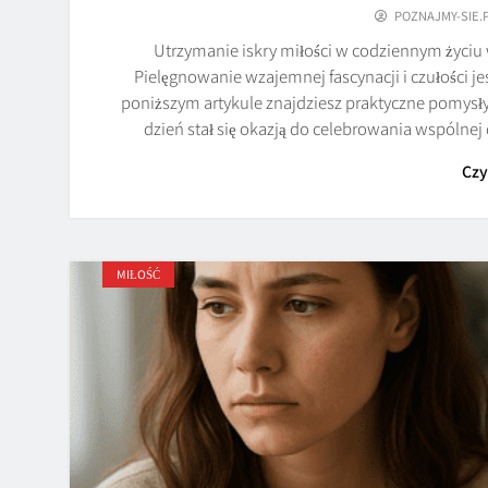
POZNAJMY-SIE.
Utrzymanie iskry miłości w codziennym życi
Pielęgnowanie wzajemnej fascynacji i czułości j
poniższym artykule znajdziesz praktyczne pomysły,
dzień stał się okazją do celebrowania wspólne
Czy
MIŁOŚĆ