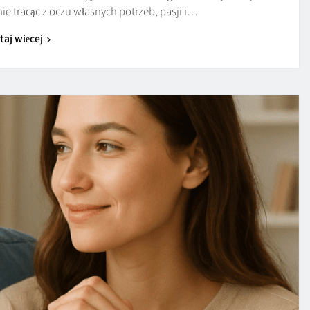
 nie tracąc z oczu własnych potrzeb, pasji i…
taj więcej