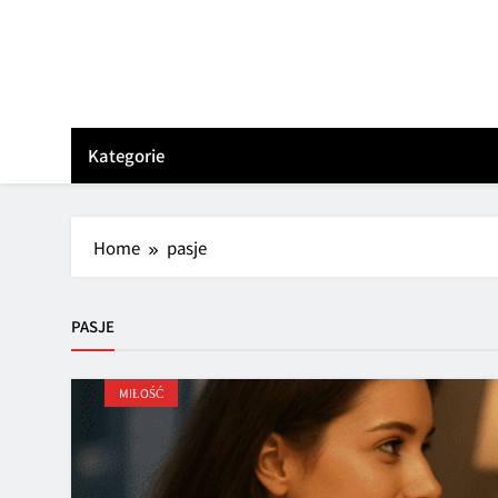
Skip
to
content
Kategorie
Home
pasje
PASJE
MIŁOŚĆ