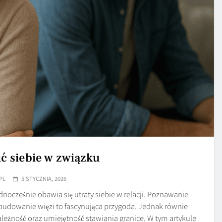
ić siebie w związku
PL
5 STYCZNIA, 2026
ednocześnie obawia się utraty siebie w relacji. Poznawanie
 budowanie więzi to fascynująca przygoda. Jednak równie
leżność oraz umiejętność stawiania granice. W tym artykule