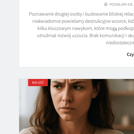
POZNAJMY-SIE.
Poznawanie drugiej osoby i budowanie bliskiej rela
nieświadomie powielamy destrukcyjne wzorce, które
kilku kluczowym nawykom, które mogą podkopyw
utrudniać rozwój uczucia. Brak komunikacji i s
niedostatec
Czy
MIŁOŚĆ