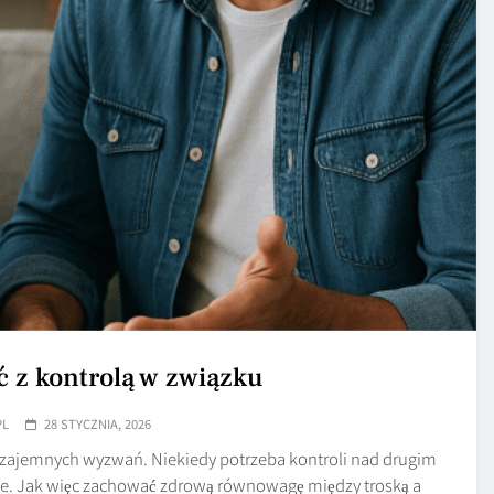
ć z kontrolą w związku
PL
28 STYCZNIA, 2026
 wzajemnych wyzwań. Niekiedy potrzeba kontroli nad drugim
cje. Jak więc zachować zdrową równowagę między troską a