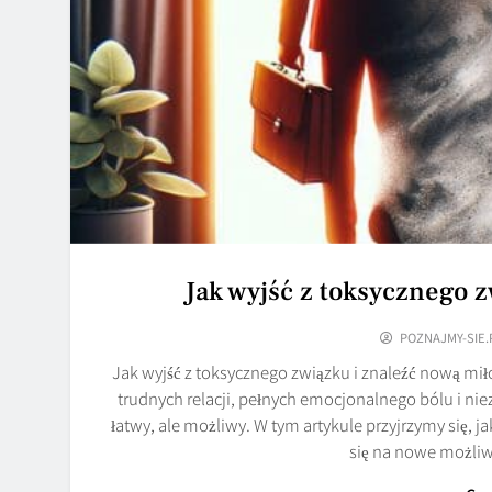
Jak wyjść z toksycznego 
POZNAJMY-SIE.
Jak wyjść z toksycznego związku i znaleźć nową mił
trudnych relacji, pełnych emocjonalnego bólu i ni
łatwy, ale możliwy. W tym artykule przyjrzymy się, 
się na nowe możliw