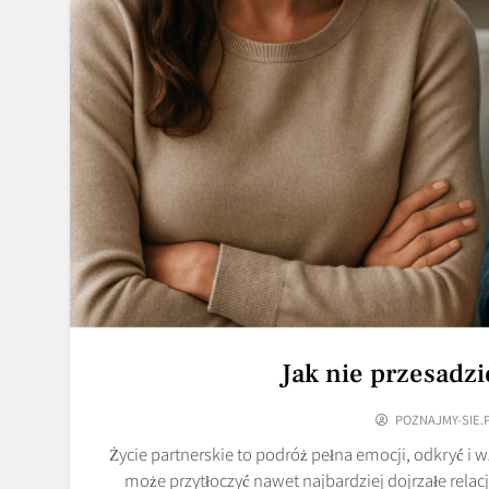
Jak nie przesadzi
POZNAJMY-SIE.
Życie partnerskie to podróż pełna emocji, odkryć i
może przytłoczyć nawet najbardziej dojrzałe rela