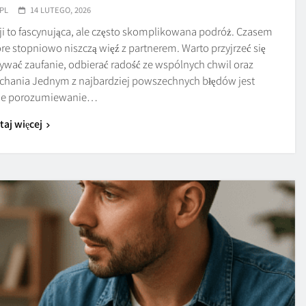
PL
14 LUTEGO, 2026
cji to fascynująca, ale często skomplikowana podróż. Czasem
 stopniowo niszczą więź z partnerem. Warto przyjrzeć się
ać zaufanie, odbierać radość ze wspólnych chwil oraz
łuchania Jednym z najbardziej powszechnych błędów jest
zne porozumiewanie…
taj więcej