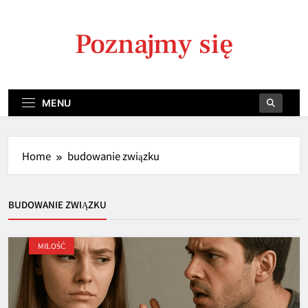
Skip
to
Poznajmy się
content
MENU
Home
budowanie związku
BUDOWANIE ZWIĄZKU
MIŁOŚĆ