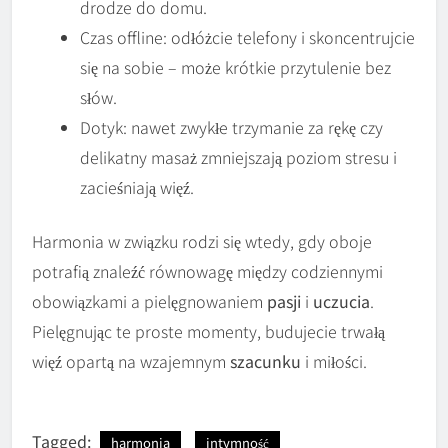
drodze do domu.
Czas offline: odłóżcie telefony i skoncentrujcie
się na sobie – może krótkie przytulenie bez
słów.
Dotyk: nawet zwykłe trzymanie za rękę czy
delikatny masaż zmniejszają poziom stresu i
zacieśniają więź.
Harmonia w związku rodzi się wtedy, gdy oboje
potrafią znaleźć równowagę między codziennymi
obowiązkami a pielęgnowaniem
pasji
i
uczucia
.
Pielęgnując te proste momenty, budujecie trwałą
więź opartą na wzajemnym
szacunku
i miłości.
Tagged:
harmonia
intymność