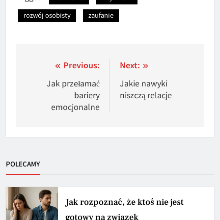
rozwój osobisty
zaufanie
Nawigacja
Previous:
Next:
wpisu
Jak przełamać
Jakie nawyki
bariery
niszczą relacje
emocjonalne
POLECAMY
Jak rozpoznać, że ktoś nie jest
gotowy na związek