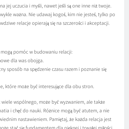
a jej uczucia i myśli, nawet jeśli są one inne niż twoje.
wykle ważna. Nie udawaj kogoś, kim nie jesteś, tylko po
dziwe relacje opierają się na szczerości i akceptacji.
e mogą pomóc w budowaniu relacji:
 nowe dla was obojga.
tny sposób na spędzenie czasu razem i poznanie się
e, które może być interesujące dla obu stron.
 wiele wspólnego, może być wyzwaniem, ale także
atia i chęć do nauki. Różnice mogą być atutem, a nie
owiednim nastawieniem. Pamiętaj, że każda relacja jest
oże stać się fundamentem dla pięknej i trwałej miłości.