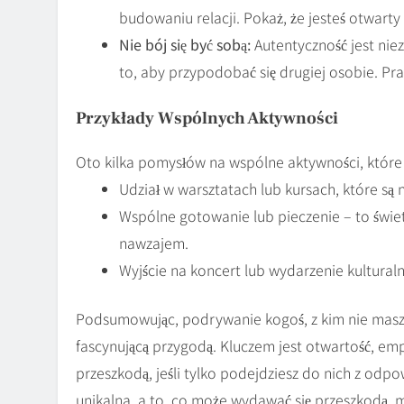
budowaniu relacji. Pokaż, że jesteś otwarty n
Nie bój się być sobą:
Autentyczność jest niez
to, aby przypodobać się drugiej osobie. Praw
Przykłady Wspólnych Aktywności
Oto kilka pomysłów na wspólne aktywności, któr
Udział w warsztatach lub kursach, które są
Wspólne gotowanie lub pieczenie – to świe
nawzajem.
Wyjście na koncert lub wydarzenie kulturaln
Podsumowując, podrywanie kogoś, z kim nie masz
fascynującą przygodą. Kluczem jest otwartość, emp
przeszkodą, jeśli tylko podejdziesz do nich z odp
unikalna, a to, co może wydawać się przeszkodą, m