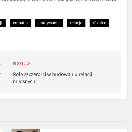
ji
empatia
podrywanie
relacje
różnice
:
Next:
?
Rola szczerości w budowaniu relacji
miłosnych.