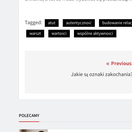
Tagged:
atut
autentyczność
budowanie relac
warszt
wartości
wspólne aktywności
Nawigacja
Previous
wpisu
Jakie są oznaki zakochania
POLECAMY