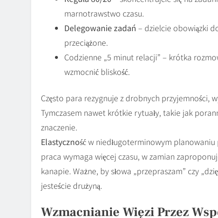
marnotrawstwo czasu.
Delegowanie zadań
– dzielcie obowiązki d
przeciążone.
Codzienne „5 minut relacji” – krótka rozmo
wzmocnić bliskość.
Często para rezygnuje z drobnych przyjemności, wy
Tymczasem nawet krótkie rytuały, takie jak pora
znaczenie.
Elastyczność
w niedługoterminowym planowaniu p
praca wymaga więcej czasu, w zamian zaproponuj
kanapie. Ważne, by słowa „przepraszam” czy „dzięku
jesteście drużyną.
Wzmacnianie Więzi Przez Wspó