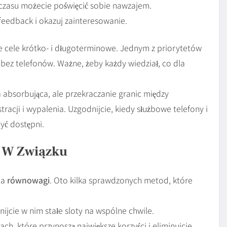
e czasu możecie poświęcić sobie nawzajem.
feedback i okazuj zainteresowanie.
ie cele krótko- i długoterminowe. Jednym z priorytetów
bez telefonów. Ważne, żeby każdy wiedział, co dla
 absorbująca, ale przekraczanie granic między
racji i wypalenia. Uzgodnijcie, kiedy służbowe telefony i
yć dostępni.
m W Związku
ia
równowagi
. Oto kilka sprawdzonych metod, które
jcie w nim stałe sloty na wspólne chwile.
ach, które przynoszą największe korzyści i eliminujcie