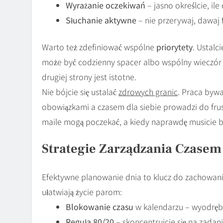
Wyrażanie oczekiwań
– jasno określcie, il
Słuchanie aktywne
– nie przerywaj, dawaj 
Warto też zdefiniować wspólne
priorytety
. Ustalc
może być codzienny spacer albo wspólny wieczór 
drugiej strony jest istotne.
Nie bójcie się ustalać
zdrowych granic
. Praca bywa
obowiązkami a czasem dla siebie prowadzi do frust
maile mogą poczekać, a kiedy naprawdę musicie b
Strategie Zarządzania Czase
Efektywne planowanie dnia to klucz do zachowan
ułatwiają życie parom:
Blokowanie czasu
w kalendarzu – wyodrębni
Reguła 80/20
– skoncentrujcie się na zadani