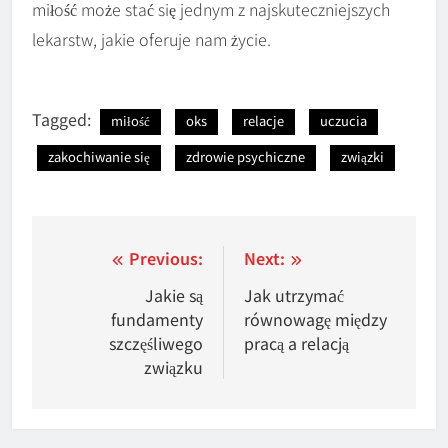
miłość może stać się jednym z najskuteczniejszych
lekarstw, jakie oferuje nam życie.
Tagged:
miłość
oks
relacje
uczucia
zakochiwanie się
zdrowie psychiczne
związki
Nawigacja
Previous:
Next:
wpisu
Jakie są
Jak utrzymać
fundamenty
równowagę między
szczęśliwego
pracą a relacją
związku