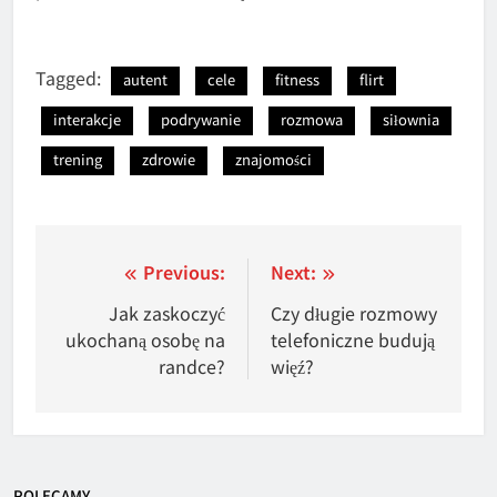
Tagged:
autent
cele
fitness
flirt
interakcje
podrywanie
rozmowa
siłownia
trening
zdrowie
znajomości
Nawigacja
Previous:
Next:
wpisu
Jak zaskoczyć
Czy długie rozmowy
ukochaną osobę na
telefoniczne budują
randce?
więź?
POLECAMY