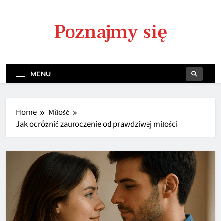
Skip
to
Poznajmy się
content
MENU
Home
Miłość
Jak odróżnić zauroczenie od prawdziwej miłości