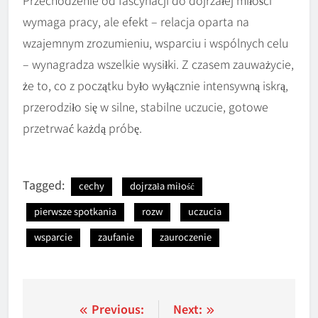
wymaga pracy, ale efekt – relacja oparta na
wzajemnym zrozumieniu, wsparciu i wspólnych celu
– wynagradza wszelkie wysiłki. Z czasem zauważycie,
że to, co z początku było wyłącznie intensywną iskrą,
przerodziło się w silne, stabilne uczucie, gotowe
przetrwać każdą próbę.
Tagged:
cechy
dojrzała miłość
pierwsze spotkania
rozw
uczucia
wsparcie
zaufanie
zauroczenie
Nawigacja
Previous:
Next: