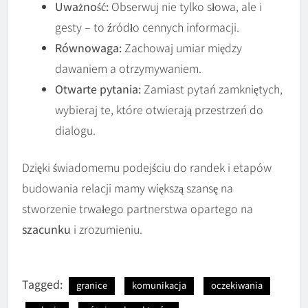
Uważność:
Obserwuj nie tylko słowa, ale i
gesty – to źródło cennych informacji.
Równowaga:
Zachowaj umiar między
dawaniem a otrzymywaniem.
Otwarte pytania:
Zamiast pytań zamkniętych,
wybieraj te, które otwierają przestrzeń do
dialogu.
Dzięki świadomemu podejściu do randek i etapów
budowania relacji mamy większą szansę na
stworzenie trwałego partnerstwa opartego na
szacunku
i zrozumieniu.
Tagged:
granice
komunikacja
oczekiwania