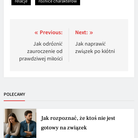
relacje
różnice charakterów
Nawigacja
Previous:
Next:
wpisu
Jak odróżnić
Jak naprawić
zauroczenie od
związek po kłótni
prawdziwej miłości
POLECAMY
Jak rozpoznać, że ktoś nie jest
gotowy na związek