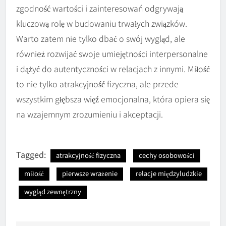
zgodność wartości i zainteresowań odgrywają
kluczową rolę w budowaniu trwałych związków.
Warto zatem nie tylko dbać o swój wygląd, ale
również rozwijać swoje umiejętności interpersonalne
i dążyć do autentyczności w relacjach z innymi. Miłość
to nie tylko atrakcyjność fizyczna, ale przede
wszystkim głębsza więź emocjonalna, która opiera się
na wzajemnym zrozumieniu i akceptacji.
Tagged:
atrakcyjność fizyczna
cechy osobowości
miłość
pierwsze wrażenie
relacje międzyludzkie
wygląd zewnętrzny