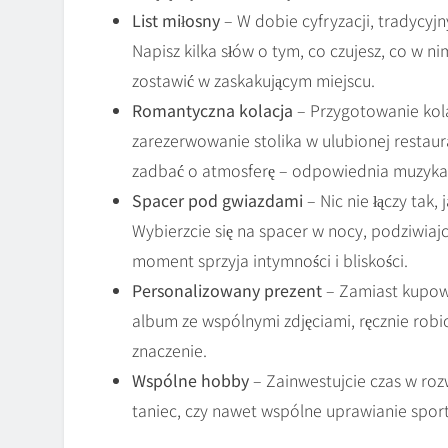
List miłosny
– W dobie cyfryzacji, tradycyj
Napisz kilka słów o tym, co czujesz, co w nim
zostawić w zaskakującym miejscu.
Romantyczna kolacja
– Przygotowanie kol
zarezerwowanie stolika w ulubionej restau
zadbać o atmosferę – odpowiednia muzyka 
Spacer pod gwiazdami
– Nic nie łączy tak
Wybierzcie się na spacer w nocy, podziwiaj
moment sprzyja intymności i bliskości.
Personalizowany prezent
– Zamiast kupowa
album ze wspólnymi zdjęciami, ręcznie robi
znaczenie.
Wspólne hobby
– Zainwestujcie czas w ro
taniec, czy nawet wspólne uprawianie sportu.