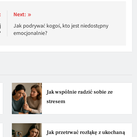
:
Next:
j
Jak podrywać kogoś, kto jest niedostępny
?
emocjonalnie?
Jak wspólnie radzić sobie ze
stresem
Jak przetrwać rozłąkę z ukochaną