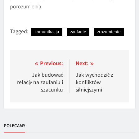
porozumienia.
Tagged:
komunikacja
zaufanie
zrozumienie
Nawigacja
Previous:
Next:
wpisu
Jak budować
Jak wychodzić z
relację na zaufaniu i
konfliktów
szacunku
silniejszymi
POLECAMY