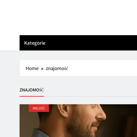
Skip
to
content
Kategorie
Home
znajomość
ZNAJOMOŚĆ
MIŁOŚĆ