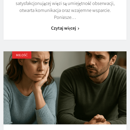
satysfakcjonującej więzi są umiejętność obserwacji,
otwarta komunikacja oraz wzajemne wsparcie.
Poniższe…
Czytaj więcej
MIŁOŚĆ