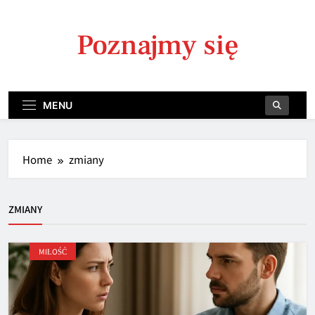
Skip
to
Poznajmy się
content
MENU
Home
zmiany
ZMIANY
MIŁOŚĆ