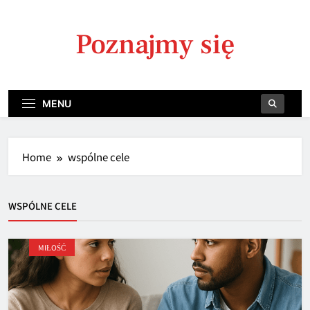
Skip
to
Poznajmy się
content
MENU
Home
wspólne cele
WSPÓLNE CELE
MIŁOŚĆ