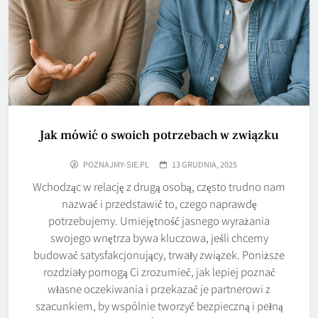
Jak mówić o swoich potrzebach w związku
POZNAJMY-SIE.PL
13 GRUDNIA, 2025
Wchodząc w relację z drugą osobą, często trudno nam
nazwać i przedstawić to, czego naprawdę
potrzebujemy. Umiejętność jasnego wyrażania
swojego wnętrza bywa kluczowa, jeśli chcemy
budować satysfakcjonujący, trwały związek. Poniższe
rozdziały pomogą Ci zrozumieć, jak lepiej poznać
własne oczekiwania i przekazać je partnerowi z
szacunkiem, by wspólnie tworzyć bezpieczną i pełną