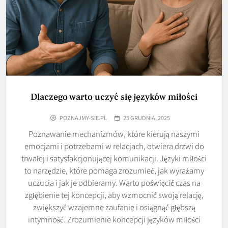
Dlaczego warto uczyć się języków miłości
POZNAJMY-SIE.PL
25 GRUDNIA, 2025
Poznawanie mechanizmów, które kierują naszymi
emocjami i potrzebami w relacjach, otwiera drzwi do
trwałej i satysfakcjonującej komunikacji. Języki miłości
to narzędzie, które pomaga zrozumieć, jak wyrażamy
uczucia i jak je odbieramy. Warto poświęcić czas na
zgłębienie tej koncepcji, aby wzmocnić swoją relację,
zwiększyć wzajemne zaufanie i osiągnąć głębszą
intymność. Zrozumienie koncepcji języków miłości