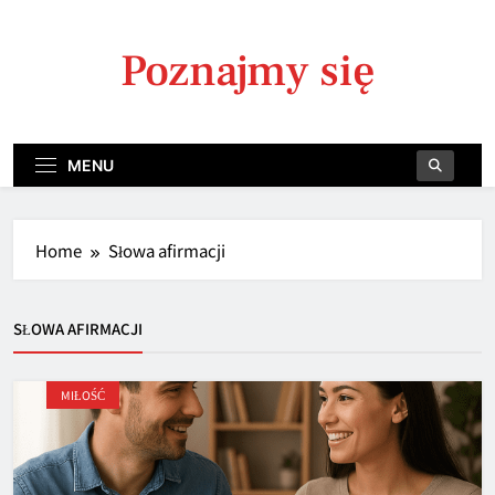
Skip
to
Poznajmy się
content
MENU
Home
Słowa afirmacji
SŁOWA AFIRMACJI
MIŁOŚĆ